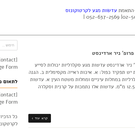
 -התאמת
עדשות מגע לקרטוקונוס
רופ' ניר ארדינסט
Contact
 ניר ארדינסט עדשות מגע סקלרליות יכולות לסייע
e Form"]
ש תפקיד כפול: א. איכות ראייה מקסימלית ב. הגנה
ליות במחלות עיניים ומחלות משטח העין א. עדשות
לתאום פ
קורניאו-סקלרליות קוטר נעה בין 12.50-15.00 מ"מ. עדשות אלו נתמכות על קרנית וסקלרה
Contact
e Form"]
כל הזכיו
קרא עוד ›
לקרטקונוס 010