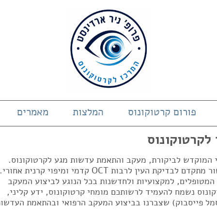
פורום קרטוקונוס
המלצות
מאמרים
 לקרטוקונוס
די המוקדש לביקורת, מעקב והתאמת עדשות מגע לקרטוקונוס.
המרכז בעל ניסיון של 23 שנים ובעל מכשור מתקדם לבדיקת העין לרבות OCT קדמי ומיפוי קרנית אחורי.
 המטופלים, למקצועיות ולחדשנות בכל הנוגע לביצוע המעקב
ונוס נשמח להעמיד לרשותכם מומחי קרטוקונוס, ידע קליני,
מל פייסבוק) שצברנו בביצוע המעקב הרפואי ובהתאמת העדשות