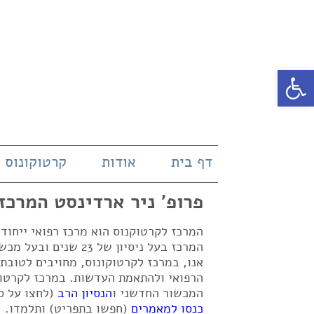
פתח סרגל נגישות
דף בית
אודות
קרטוקונוס
פרופ' ניר ארדינסט המרכז
המרכז לקרטוקנוס הוא מרכז רפואי ייחו
אנו, במרכז לקרטוקונוס, מחויבים לטובת
הרפואי ולהתאמת העדשות. במרכז לקרטוק
המכשור החדשני ו
הנסיון הרב
(לחצו על ס
כנסו למאמרים
(חפשו בתפריט) ותלמדו.