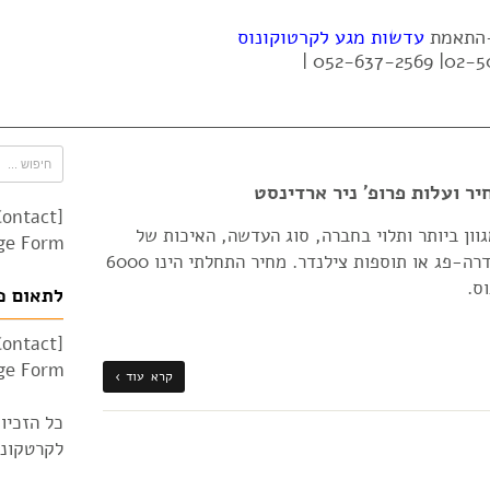
 -התאמת
עדשות מגע לקרטוקונוס
ר ועלות פרופ' ניר ארדינסט
Contact
ון ביותר ותלוי בחברה, סוג העדשה, האיכות של
e Form"]
העדשה ותוספות כמו ציפויים פלסמה או הידרה-פג או תוספות צילנדר. מחיר התחלתי הינו 6000
ס.
לתאום פ
Contact
e Form"]
קרא עוד ›
כל הזכיו
לקרטקונוס 010