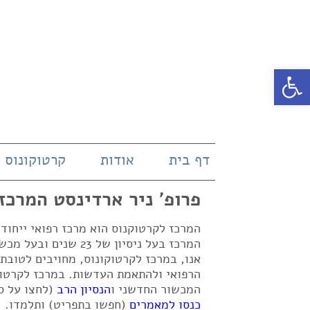
פתח סרגל נגישות
דף בית
אודות
קרטוקונוס
פרופ' ניר ארדינסט המרכז
המרכז לקרטוקנוס הוא מרכז רפואי ייחו
אנו, במרכז לקרטוקונוס, מחויבים לטובת
הרפואי ולהתאמת העדשות. במרכז לקרטוק
המכשור החדשני ו
הנסיון הרב
(לחצו על ס
כנסו למאמרים
(חפשו בתפריט) ותלמדו.