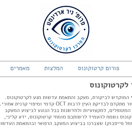
פורום קרטוקונוס
המלצות
מאמרים
 לקרטוקונוס
די המוקדש לביקורת, מעקב והתאמת עדשות מגע לקרטוקונוס.
המרכז בעל ניסיון של 23 שנים ובעל מכשור מתקדם לבדיקת העין לרבות OCT קדמי ומיפוי קרנית אחורי.
 המטופלים, למקצועיות ולחדשנות בכל הנוגע לביצוע המעקב
ונוס נשמח להעמיד לרשותכם מומחי קרטוקונוס, ידע קליני,
מל פייסבוק) שצברנו בביצוע המעקב הרפואי ובהתאמת העדשות