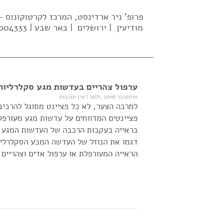
פרופ' ניר ארדינסט, המרכז לקרטוקונוס
מודיעין | ירושלים | באר שבע | 02-5004333| 052-637-2569 |
ערפול צהריים בעדשות מגע סקלרליות 
אוקטובר 12th, 2016
|
אין תגובות
למרבה הצער, לא כל פציינט מסוגל להרכיב
פציינטים המדווחים על עדשות מגע מעורפלי
בראייה בעקבות הרכבה של העדשות המגע 
דגמו את הנוזל של העדשה המכע הסקלרלית 
הראייה המעורפלת או ערפול אדים וצהריים