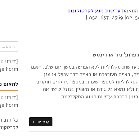
 -התאמת
עדשות מגע לקרטוקונוס
פרופ' ניר ארדינסט
Contact
 עדשות סקלרליות ללא הפרעה במשך יום שלם. ישנם
e Form"]
ם, ראייה מעורפלת או ראייה דרך ערפל או ענן
הסקלרליות למספר שעות. במספר מחקרים חוקרים
לתאום פ
ולא נמצא כל גורם או מאפיין בנוזל שיצר את
 בזמן הרכבת עדשות המגע הסקלרליות.
Contact
e Form"]
כל הזכיו
קרא עוד ›
לקרטקונוס 010