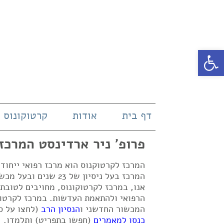
פתח סרגל נגישות
דף בית
אודות
קרטוקונוס
פרופ' ניר ארדינסט המרכז
המרכז לקרטוקנוס הוא מרכז רפואי ייחו
אנו, במרכז לקרטוקונוס, מחויבים לטובת
הרפואי ולהתאמת העדשות. במרכז לקרטוק
המכשור החדשני ו
הנסיון הרב
(לחצו על ס
כנסו למאמרים
(חפשו בתפריט) ותלמדו.