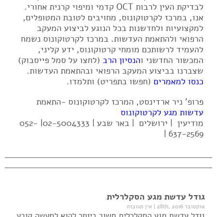
לבדיקת העין לרבות OCT קדמי ומיפוי קרנית אחורי.
אנו, במרכז לקרטוקונוס, מחויבים לטובת המטופלים,
למקצועיות ולחדשנות בכל הנוגע לביצוע המעקב
הרפואי ולהתאמת העדשות. במרכז לקרטוקונוס נשמח
להעמיד לרשותכם מומחי קרטוקונוס, ידע קליני,
המכשור החדשני ו
הנסיון הרב
(לחצו על סמל פייסבוק)
שצברנו בביצוע המעקב הרפואי ובהתאמת העדשות.
כנסו למאמרים
(חפשו בתפריט) ותלמדו.
פרופ' ניר ארדינסט, המרכז לקרטוקונוס -התאמת
עדשות מגע לקרטוקונוס
מודיעין | ירושלים | באר שבע | 02-5004333| 052-
637-2569 |
גודל עדשת מגע הסקלרלית
אוקטובר 28th, 2016
|
אין תגובות
גודל עדשת מגע הסקלרלית חשוב ביותר להוא למעשה קובע