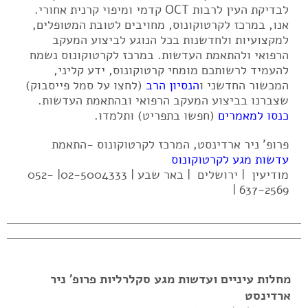
לבדיקת העין לרבות OCT קדמי ומיפוי קרנית אחורי.
אנו, במרכז לקרטוקונוס, מחויבים לטובת המטופלים,
למקצועיות ולחדשנות בכל הנוגע לביצוע המעקב
הרפואי ולהתאמת העדשות. במרכז לקרטוקונוס נשמח
להעמיד לרשותכם מומחי קרטוקונוס, ידע קליני,
המכשור החדשני ו
הנסיון הרב
(לחצו על סמל פייסבוק)
שצברנו בביצוע המעקב הרפואי ובהתאמת העדשות.
כנסו למאמרים
(חפשו בתפריט) ותלמדו.
פרופ' ניר ארדינסט, המרכז לקרטוקונוס -התאמת
עדשות מגע לקרטוקונוס
מודיעין | ירושלים | באר שבע | 02-5004333| 052-
637-2569 |
מחלות עיניים ועדשות מגע סקלרליות פרופ' ניר
ארדינסט