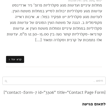
ינואר 3rd, 2014
|
אין תגובות
מחלות עיניים ועדשות מגע סקלרליות פרופ' ניר ארדינסט
עדשות מגע סקלרליות יכולות לסייע במחלות משטח העין.
לעדשת מגע סקלרלית יש תפקיד כפול: א. איכות ראייה
מקסימלית ב. הגנה על משטח העין הסוגים של עדשות מגע
סקלרליות במחלות עיניים ומחלות משטח העין א. עדשות
קורניאו-סקלרליות קוטר נעה בין 12.50-15.00 מ"מ. עדשות
אלו נתמכות על קרנית וסקלרה ומאוד […]
קרא עוד ›
[contact-form-7 id="3306" title="Contact Page Form"]
לתאום פגישה