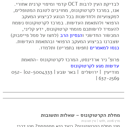
לבדיקת העין לרבות OCT קדמי ומיפוי קרנית אחורי.
אנו, במרכז לקרטוקונוס, מחויבים לטובת המטופלים,
למקצועיות ולחדשנות בכל הנוגע לביצוע המעקב
הרפואי ולהתאמת העדשות. במרכז לקרטוקונוס נשמח
להעמיד לרשותכם מומחי קרטוקונוס, ידע קליני,
המכשור החדשני ו
הנסיון הרב
(לחצו על סמל פייסבוק)
שצברנו בביצוע המעקב הרפואי ובהתאמת העדשות.
כנסו למאמרים
(חפשו בתפריט) ותלמדו.
פרופ' ניר ארדינסט, המרכז לקרטוקונוס -התאמת
עדשות מגע לקרטוקונוס
מודיעין | ירושלים | באר שבע | 02-5004333| 052-
637-2569 |
מחלת הקרטוקונוס – שאלות ותשובות
מרץ 12th, 2016
|
אין תגובות
מהי מחלת הקרטוקונוס? כיצד היא מתפתחת? מהן דרכי