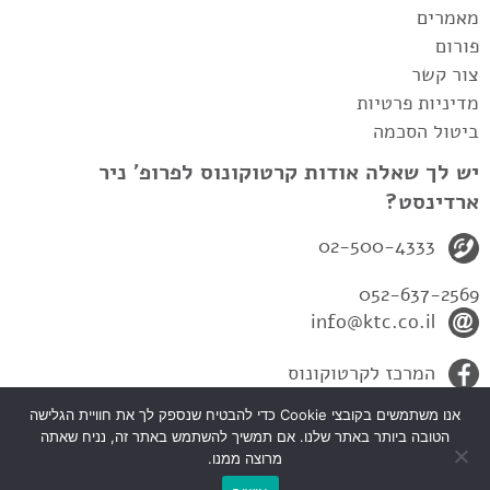
מאמרים
פורום
צור קשר
מדיניות פרטיות
ביטול הסכמה
יש לך שאלה אודות קרטוקונוס לפרופ' ניר
ארדינסט?
02-500-4333
052-637-2569
info@ktc.co.il
המרכז לקרטוקונוס
אנו משתמשים בקובצי Cookie כדי להבטיח שנספק לך את חוויית הגלישה
הטובה ביותר באתר שלנו. אם תמשיך להשתמש באתר זה, נניח שאתה
מרוצה ממנו.
כל הזכיות שמורות לפרופ' ניר ארדינסט-המרכז לקרטקונוס 2010© |