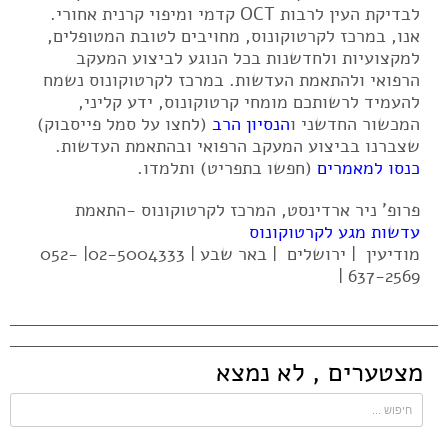
לבדיקת העין לרבות OCT קדמי ומיפוי קרנית אחורי.
אנו, במרכז לקרטוקונוס, מחויבים לטובת המטופלים,
למקצועיות ולחדשנות בכל הנוגע לביצוע המעקב
הרפואי ולהתאמת העדשות. במרכז לקרטוקונוס נשמח
להעמיד לרשותכם מומחי קרטוקונוס, ידע קליני,
המכשור החדשני ו
הנסיון הרב
(לחצו על סמל פייסבוק)
שצברנו בביצוע המעקב הרפואי ובהתאמת העדשות.
כנסו למאמרים
(חפשו בתפריט) ותלמדו.
פרופ' ניר ארדינסט, המרכז לקרטוקונוס -התאמת
עדשות מגע לקרטוקונוס
מודיעין | ירושלים | באר שבע | 02-5004333| 052-
637-2569 |
מצטערים , לא נמצא