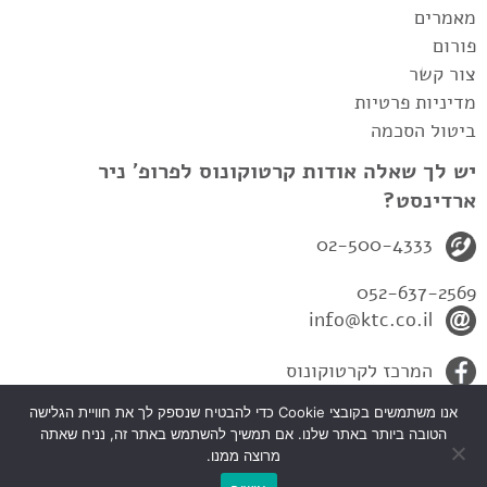
מאמרים
פורום
צור קשר
מדיניות פרטיות
ביטול הסכמה
יש לך שאלה אודות קרטוקונוס לפרופ' ניר
ארדינסט?
02-500-4333
052-637-2569
info@ktc.co.il
המרכז לקרטוקונוס
אנו משתמשים בקובצי Cookie כדי להבטיח שנספק לך את חוויית הגלישה
הטובה ביותר באתר שלנו. אם תמשיך להשתמש באתר זה, נניח שאתה
מרוצה ממנו.
כל הזכיות שמורות לפרופ' ניר ארדינסט-המרכז לקרטקונוס 2010© |