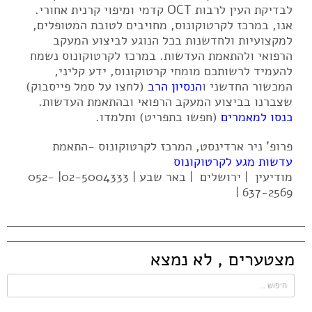
לבדיקת העין לרבות OCT קדמי ומיפוי קרנית אחורי.
אנו, במרכז לקרטוקונוס, מחויבים לטובת המטופלים,
למקצועיות ולחדשנות בכל הנוגע לביצוע המעקב
הרפואי ולהתאמת העדשות. במרכז לקרטוקונוס נשמח
להעמיד לרשותכם מומחי קרטוקונוס, ידע קליני,
המכשור החדשני ו
הנסיון הרב
(לחצו על סמל פייסבוק)
שצברנו בביצוע המעקב הרפואי ובהתאמת העדשות.
כנסו למאמרים
(חפשו בתפריט) ותלמדו.
פרופ' ניר ארדינסט, המרכז לקרטוקונוס -התאמת
עדשות מגע לקרטוקונוס
מודיעין | ירושלים | באר שבע | 02-5004333| 052-
637-2569 |
מצטערים , לא נמצא