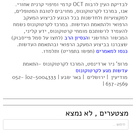
לבדיקת העין לרבות OCT קדמי ומיפוי קרנית אחורי.
אנו, במרכז לקרטוקונוס, מחויבים לטובת המטופלים,
למקצועיות ולחדשנות בכל הנוגע לביצוע המעקב
הרפואי ולהתאמת העדשות. במרכז לקרטוקונוס נשמח
להעמיד לרשותכם מומחי קרטוקונוס, ידע קליני,
המכשור החדשני ו
הנסיון הרב
(לחצו על סמל פייסבוק)
שצברנו בביצוע המעקב הרפואי ובהתאמת העדשות.
כנסו למאמרים
(חפשו בתפריט) ותלמדו.
פרופ' ניר ארדינסט, המרכז לקרטוקונוס -התאמת
עדשות מגע לקרטוקונוס
מודיעין | ירושלים | באר שבע | 02-5004333| 052-
637-2569 |
מצטערים , לא נמצא