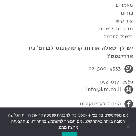
מאמרים
פורום
צור קשר
מדיניות פרטיות
ביטול הסכמה
יש לך שאלה אודות קרטוקונוס לפרופ' ניר
ארדינסט?
02-500-4333
052-637-2569
info@ktc.co.il
המרכז לקרטוקונוס
אנו משתמשים בקובצי Cookie כדי להבטיח שנספק לך את חוויית הגלישה
הטובה ביותר באתר שלנו. אם תמשיך להשתמש באתר זה, נניח שאתה
מרוצה ממנו.
כל הזכיות שמורות לפרופ' ניר ארדינסט-המרכז לקרטקונוס 2010© |