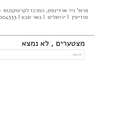
פרופ' ניר ארדינסט, המרכז לקרטוקונוס
מודיעין | ירושלים | באר שבע | 02-5004333| 052-637-2569 |
מצטערים , לא נמצא