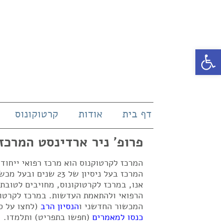
פתח סרגל נגישות
דף בית
אודות
קרטוקונוס
פרופ' ניר ארדינסט המרכז
המרכז לקרטוקנוס הוא מרכז רפואי ייחו
אנו, במרכז לקרטוקונוס, מחויבים לטובת
הרפואי ולהתאמת העדשות. במרכז לקרטוק
המכשור החדשני ו
הנסיון הרב
(לחצו על ס
כנסו למאמרים
(חפשו בתפריט) ותלמדו.