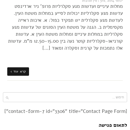
ינואר 3rd, 2014
|
אין תגובות
מחלות עיניים ועדשות מגע סקלרליות פרופ' ניר ארדינסט
עדשות מגע סקלרליות יכולות לסייע במחלות משטח העין.
לעדשת מגע סקלרלית יש תפקיד כפול: א. איכות ראייה
מקסימלית ב. הגנה על משטח העין הסוגים של עדשות מגע
סקלרליות במחלות עיניים ומחלות משטח העין א. עדשות
קורניאו-סקלרליות קוטר נעה בין 12.50-15.00 מ"מ. עדשות
אלו נתמכות על קרנית וסקלרה ומאוד […]
קרא עוד ›
[contact-form-7 id="3306" title="Contact Page Form"]
לתאום פגישה