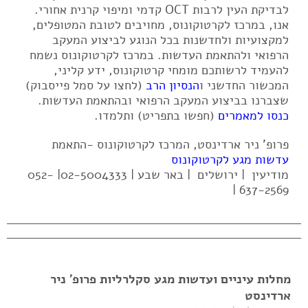
לבדיקת העין לרבות OCT קדמי ומיפוי קרנית אחורי.
אנו, במרכז לקרטוקונוס, מחויבים לטובת המטופלים,
למקצועיות ולחדשנות בכל הנוגע לביצוע המעקב
הרפואי ולהתאמת העדשות. במרכז לקרטוקונוס נשמח
להעמיד לרשותכם מומחי קרטוקונוס, ידע קליני,
המכשור החדשני ו
הנסיון הרב
(לחצו על סמל פייסבוק)
שצברנו בביצוע המעקב הרפואי ובהתאמת העדשות.
כנסו למאמרים
(חפשו בתפריט) ותלמדו.
פרופ' ניר ארדינסט, המרכז לקרטוקונוס -התאמת
עדשות מגע לקרטוקונוס
מודיעין | ירושלים | באר שבע | 02-5004333| 052-
637-2569 |
מחלות עיניים ועדשות מגע סקלרליות פרופ' ניר
ארדינסט