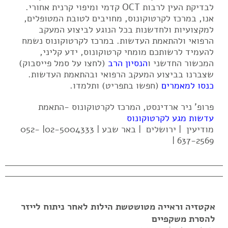
לבדיקת העין לרבות OCT קדמי ומיפוי קרנית אחורי.
אנו, במרכז לקרטוקונוס, מחויבים לטובת המטופלים,
למקצועיות ולחדשנות בכל הנוגע לביצוע המעקב
הרפואי ולהתאמת העדשות. במרכז לקרטוקונוס נשמח
להעמיד לרשותכם מומחי קרטוקונוס, ידע קליני,
המכשור החדשני ו
הנסיון הרב
(לחצו על סמל פייסבוק)
שצברנו בביצוע המעקב הרפואי ובהתאמת העדשות.
כנסו למאמרים
(חפשו בתפריט) ותלמדו.
פרופ' ניר ארדינסט, המרכז לקרטוקונוס -התאמת
עדשות מגע לקרטוקונוס
מודיעין | ירושלים | באר שבע | 02-5004333| 052-
637-2569 |
אקטזיה וראייה מטושטשת הילות לאחר ניתוח לייזר
להסרת משקפיים