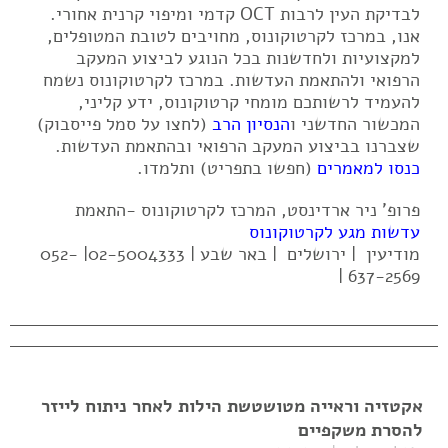
לבדיקת העין לרבות OCT קדמי ומיפוי קרנית אחורי.
אנו, במרכז לקרטוקונוס, מחויבים לטובת המטופלים,
למקצועיות ולחדשנות בכל הנוגע לביצוע המעקב
הרפואי ולהתאמת העדשות. במרכז לקרטוקונוס נשמח
להעמיד לרשותכם מומחי קרטוקונוס, ידע קליני,
המכשור החדשני ו
הנסיון הרב
(לחצו על סמל פייסבוק)
שצברנו בביצוע המעקב הרפואי ובהתאמת העדשות.
כנסו למאמרים
(חפשו בתפריט) ותלמדו.
פרופ' ניר ארדינסט, המרכז לקרטוקונוס -התאמת
עדשות מגע לקרטוקונוס
מודיעין | ירושלים | באר שבע | 02-5004333| 052-
637-2569 |
אקטזיה וראייה מטושטשת הילות לאחר ניתוח לייזר
להסרת משקפיים