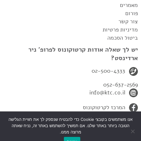
מאמרים
פורום
צור קשר
מדיניות פרטיות
ביטול הסכמה
יש לך שאלה אודות קרטוקונוס לפרופ' ניר
ארדינסט?
02-500-4333
052-637-2569
info@ktc.co.il
המרכז לקרטוקונוס
אנו משתמשים בקובצי Cookie כדי להבטיח שנספק לך את חוויית הגלישה
הטובה ביותר באתר שלנו. אם תמשיך להשתמש באתר זה, נניח שאתה
מרוצה ממנו.
כל הזכיות שמורות לפרופ' ניר ארדינסט-המרכז לקרטקונוס 2010© |