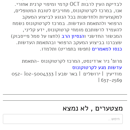
לבדיקת העין לרבות OCT קדמי ומיפוי קרנית אחורי.
אנו, במרכז לקרטוקונוס, מחויבים לטובת המטופלים,
למקצועיות ולחדשנות בכל הנוגע לביצוע המעקב
הרפואי ולהתאמת העדשות. במרכז לקרטוקונוס נשמח
להעמיד לרשותכם מומחי קרטוקונוס, ידע קליני,
המכשור החדשני ו
הנסיון הרב
(לחצו על סמל פייסבוק)
שצברנו בביצוע המעקב הרפואי ובהתאמת העדשות.
כנסו למאמרים
(חפשו בתפריט) ותלמדו.
פרופ' ניר ארדינסט, המרכז לקרטוקונוס -התאמת
עדשות מגע לקרטוקונוס
מודיעין | ירושלים | באר שבע | 02-5004333| 052-
637-2569 |
מצטערים , לא נמצא